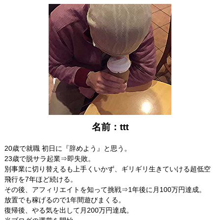
名前：ttt
20歳で就職 初日に『辞めよう』と思う。
23歳で脱サラ起業⇒即失敗。
別事業に切り替えるも上手くいかず、ギリギリ生きていける超低空
飛行を7年ほど続ける。
その後、アフィリエイトを知って挑戦⇒1年後に月100万円達成。
放置でも稼げるので1年間遊びまくる。
復帰後、やる気を出して月200万円達成。